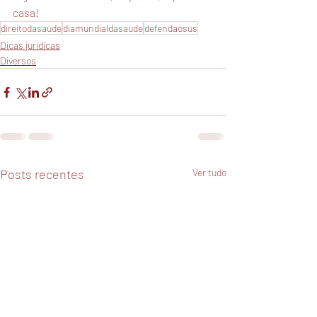
casa!
direitodasaude
diamundialdasaude
defendaosus
Dicas jurídicas
Diversos
Posts recentes
Ver tudo